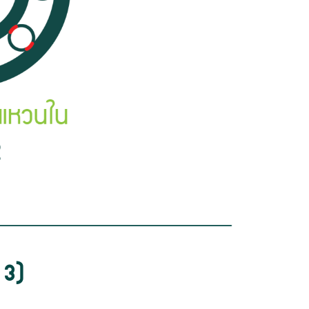
Next
Next
 3)