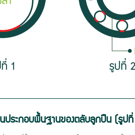
วนประกอบพื้นฐานของตลับลูกปืน (รูปที่