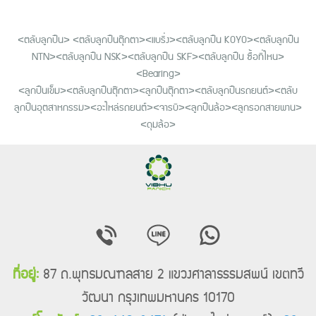
<ตลับลูกปืน> <ตลับลูกปืนตุ๊กตา><แบริ่ง><ตลับลูกปืน KOYO><ตลับลูกปืน
NTN><ตลับลูกปืน NSK><ตลับลูกปืน SKF><ตลับลูกปืน ซื้อที่ไหน>
<Bearing>
<ลูกปืนเข็ม><ตลับลูกปืนตุ๊กตา><ลูกปืนตุ๊กตา><ตลับลูกปืนรถยนต์><ตลับ
ลูกปืนอุตสาหกรรม><อะไหล่รถยนต์><จารบี><ลูกปืนล้อ><ลูกรอกสายพาน>
<ดุมล้อ>
ที่อยู่:
87 ถ.พุทธมณฑลสาย 2 แขวงศาลาธรรมสพน์ เขตทวี
วัฒนา กรุงเทพมหานคร 10170