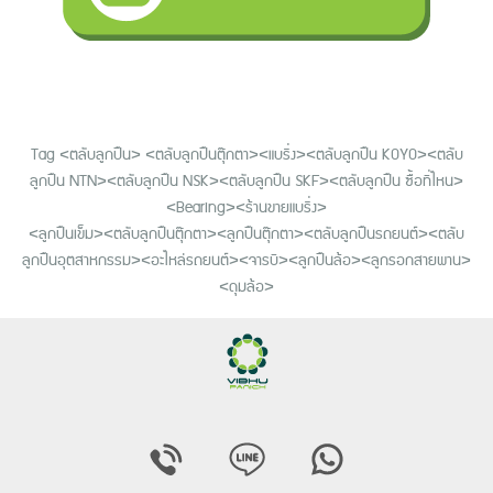
Tag <ตลับลูกปืน> <ตลับลูกปืนตุ๊กตา><แบริ่ง><ตลับลูกปืน KOYO><ตลับ
ลูกปืน NTN><ตลับลูกปืน NSK><ตลับลูกปืน SKF><ตลับลูกปืน ซื้อที่ไหน>
<Bearing><ร้านขายแบริ่ง>
<ลูกปืนเข็ม><ตลับลูกปืนตุ๊กตา><ลูกปืนตุ๊กตา><ตลับลูกปืนรถยนต์><ตลับ
ลูกปืนอุตสาหกรรม><อะไหล่รถยนต์><จารบี><ลูกปืนล้อ><ลูกรอกสายพาน>
<ดุมล้อ>